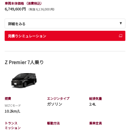
車両本体価格
（消費税込）
6,749,600 円
（税抜 6,136,000 円）
詳細をみる
見積りシミュレーション
Z Premier 7人乗り
燃費
エンジンタイプ
総排気量
ガソリン
2.4L
WLTCモード
10.2km/L
トランス
駆動方法
乗車定員
ミッション