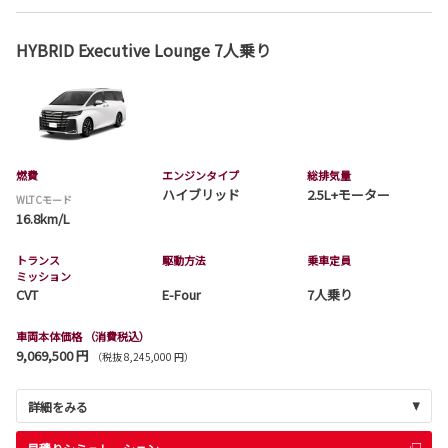
HYBRID Executive Lounge 7人乗り
燃費
エンジンタイプ
総排気量
ハイブリッド
2.5L+モーター
WLTCモード
16.8km/L
トランス
駆動方法
乗車定員
ミッション
CVT
E-Four
7人乗り
車両本体価格
（消費税込）
9,069,500 円
（税抜 8,245,000 円）
詳細をみる