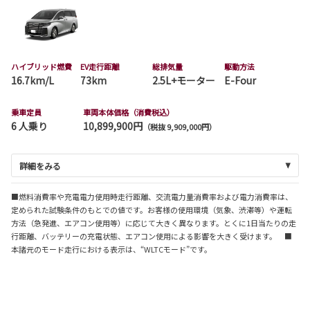
ハイブリッド燃費
EV走行距離
総排気量
駆動方法
16.7km/L
73km
2.5L+モーター
E-Four
乗車定員
車両本体価格（消費税込）
6 人乗り
10,899,900円
（税抜 9,909,000円）
詳細をみる
■燃料消費率や充電電力使用時走行距離、交流電力量消費率および電力消費率は、
定められた試験条件のもとでの値です。お客様の使用環境（気象、渋滞等）や運転
方法（急発進、エアコン使用等）に応じて大きく異なります。とくに1日当たりの走
行距離、バッテリーの充電状態、エアコン使用による影響を大きく受けます。 ■
本諸元のモード走行における表示は、“WLTCモード”です。