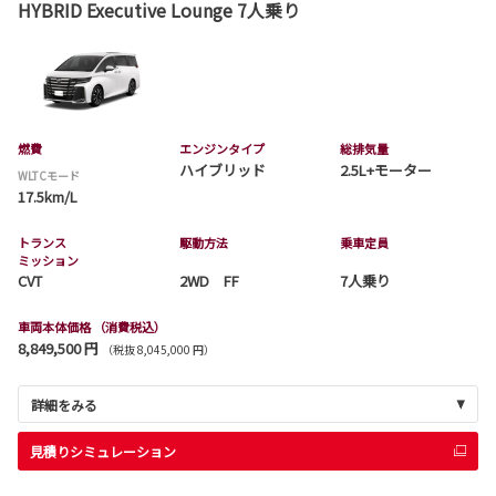
HYBRID Executive Lounge 7人乗り
燃費
エンジンタイプ
総排気量
ハイブリッド
2.5L+モーター
WLTCモード
17.5km/L
トランス
駆動方法
乗車定員
ミッション
CVT
2WD FF
7人乗り
車両本体価格
（消費税込）
8,849,500 円
（税抜 8,045,000 円）
詳細をみる
見積りシミュレーション