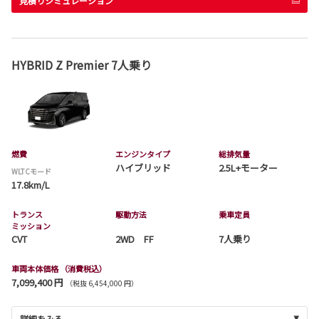
見積りシミュレーション
HYBRID Z Premier 7人乗り
燃費
エンジンタイプ
総排気量
ハイブリッド
2.5L+モーター
WLTCモード
17.8km/L
トランス
駆動方法
乗車定員
ミッション
CVT
2WD FF
7人乗り
車両本体価格
（消費税込）
7,099,400 円
（税抜 6,454,000 円）
詳細をみる