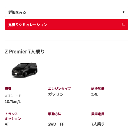
詳細をみる
見積りシミュレーション
Z Premier 7人乗り
燃費
エンジンタイプ
総排気量
ガソリン
2.4L
WLTCモード
10.7km/L
トランス
駆動方法
乗車定員
ミッション
AT
2WD FF
7人乗り