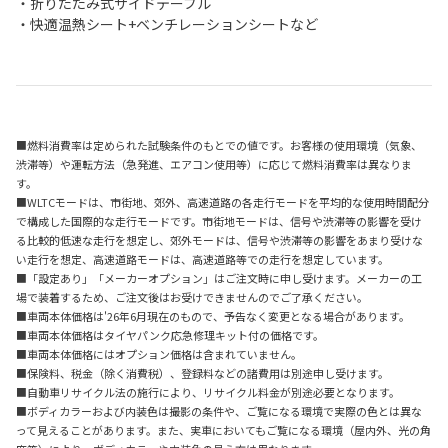
・折りたたみ式サイドテーブル
・快適温熱シート+ベンチレーションシートなど
■燃料消費率は定められた試験条件のもとでの値です。お客様の使用環境（気象、
渋滞等）や運転方法（急発進、エアコン使用等）に応じて燃料消費率は異なりま
す。
■WLTCモードは、市街地、郊外、高速道路の各走行モードを平均的な使用時間配分
で構成した国際的な走行モードです。市街地モードは、信号や渋滞等の影響を受け
る比較的低速な走行を想定し、郊外モードは、信号や渋滞等の影響をあまり受けな
い走行を想定、高速道路モードは、高速道路等での走行を想定しています。
■「設定あり」「メーカーオプション」はご注文時に申し受けます。メーカーの工
場で装着するため、ご注文後はお受けできませんのでご了承ください。
■車両本体価格は'26年6月現在のもので、予告なく変更となる場合があります。
■車両本体価格はタイヤパンク応急修理キット付の価格です。
■車両本体価格にはオプション価格は含まれていません。
■保険料、税金（除く消費税）、登録料などの諸費用は別途申し受けます。
■自動車リサイクル法の施行により、リサイクル料金が別途必要となります。
■ボディカラーおよび内装色は撮影の条件や、ご覧になる環境で実際の色とは異な
って見えることがあります。また、実車においてもご覧になる環境（屋内外、光の角