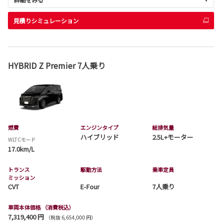
見積りシミュレーション
HYBRID Z Premier 7人乗り
燃費
エンジンタイプ
総排気量
ハイブリッド
2.5L+モーター
WLTCモード
17.0km/L
トランス
駆動方法
乗車定員
ミッション
CVT
E-Four
7人乗り
車両本体価格
（消費税込）
7,319,400 円
（税抜 6,654,000 円）