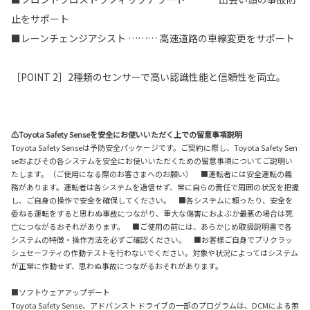
止をサポート
■レーンチェンジアシスト ……… 高速道路の車線変更をサポート
［POINT 2］2種類のセンサーで高い認識性能と信頼性を両立。
⚠Toyota Safety Senseを安全にお使いいただく上での留意事項説明
Toyota Safety Senseは予防安全パッケージです。ご契約に際し、Toyota Safety Sen
seおよびその各システムを安全にお使いいただくための留意事項についてご説明い
たします。（ご使用になる際のお客さまへのお願い） ■運転者には安全運転の義
務があります。運転者は各システムを過信せず、常に自らの責任で周囲の状況を把握
し、ご自身の操作で安全を確保してください。 ■各システムに頼ったり、安全を
委ねる運転をすると思わぬ事故につながり、重大な傷害におよぶか最悪の場合は死
亡につながるおそれがあります。 ■ご使用の前には、あらかじめ取扱説明書で各
システムの特徴・操作方法を必ずご確認ください。 ■お客様ご自身でプリクラッ
シュセーフティの作動テストを行わないでください。対象や状況によってはシステム
が正常に作動せず、思わぬ事故につながるおそれがあります。
■ソフトウェアアップデート
Toyota Safety Sense、アドバンスト ドライブの一部のプログラムは、DCMによる無