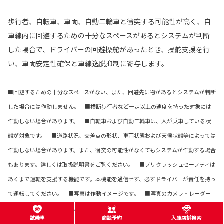
歩行者、自転車、車両、自動二輪車と衝突する可能性が高く、自
車線内に回避するための十分なスペースがあるとシステムが判断
した場合で、ドライバーの回避操舵があったとき、操舵支援を行
い、車両安定性確保と車線逸脱抑制に寄与します。
■回避するための十分なスペースがない、また、回避先に物があるとシステムが判断
した場合には作動しません。 ■横断歩行者など一定以上の速度を持った対象には
作動しない場合があります。 ■自転車および自動二輪車は、人が乗車している状
態が対象です。 ■道路状況、交差点の形状、車両状態および天候状態等によっては
作動しない場合があります。また、衝突の可能性がなくてもシステムが作動する場合
もあります。詳しくは取扱説明書をご覧ください。 ■プリクラッシュセーフティは
あくまで運転を支援する機能です。本機能を過信せず、必ずドライバーが責任を持っ
て運転してください。 ■写真は作動イメージです。 ■写真のカメラ・レーダー
の検知範囲はイメージです。
試乗車
商談予約
入庫店舗検索