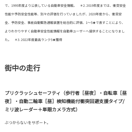
で、1995年度より公表している自動車安全情報。 ＊2. 2019年度までは、衝突安全
性能や予防安全性能等、別々の評価を行っていましたが、2020年度から、衝突安
全、予防安全、事故自動緊急通報装置を総合的に評価、1～5★で表すことにより、
よりわかりやすく自動車安全性能情報を自動車ユーザーへ提供することになりまし
た。 ＊3. 2022年度最高ランク5★獲得
街中の走行
プリクラッシュセーフティ（歩行者［昼夜］・自転車［昼
夜］・自動二輪車［昼］検知機能付衝突回避支援タイプ/
ミリ波レーダー＋単眼カメラ方式）
ぶつからないをサポート。