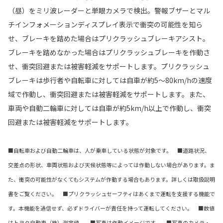
（昼）をミリ波レーダーと単眼カメラで検出。警報ブザーとマル
チインフォメーションディスプレイ表示で衝突の可能性を知ら
せ、ブレーキを踏めた場合はプリクラッシュブレーキアシスト。
ブレーキを踏めなかった場合はプリクラッシュブレーキを作動さ
せ、衝突回避または被害軽減をサポートします。プリクラッシュ
ブレーキは歩行者や自転車に対しては自車が約5〜80km/hの速度
域で作動し、衝突回避または被害軽減をサポートします。また、
車両や自動二輪車に対しては自車が約5km/h以上で作動し、衝突
回避または被害軽減をサポートします。
■自転車および自動二輪車は、人が乗車している状態が対象です。 ■道路状況、
交差点の形状、車両状態および天候状態等によっては作動しない場合があります。ま
た、衝突の可能性がなくてもシステムが作動する場合もあります。詳しくは取扱説明
書をご覧ください。 ■プリクラッシュセーフティはあくまで運転を支援する機能で
す。本機能を過信せず、必ずドライバーが責任を持って運転してください。 ■数値
はトヨタ自動車（株）測定値。 ■写真は作動イメージです。 ■写真のカメラ・