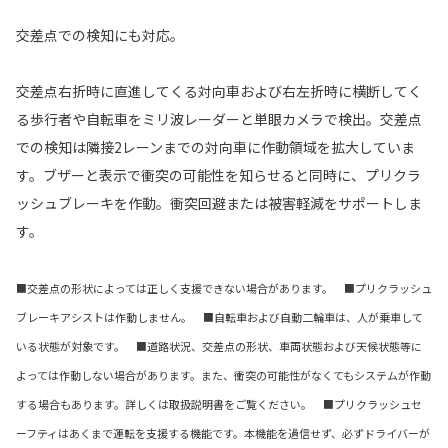
交差点での検知にも対応。
交差点右折時に直進してくる対向車および右左折時に横断してく
る歩行者や自転車をミリ波レーダーと単眼カメラで検出。交差点
での検知は隣接2レーンまでの対向車に作動領域を拡大していま
す。ブザーと表示で衝突の可能性を知らせると同時に、プリクラ
ッシュブレーキを作動。衝突回避または被害軽減をサポートしま
す。
■交差点の形状によっては正しく支援できない場合があります。 ■プリクラッシュ
ブレーキアシストは作動しません。 ■自転車および自動二輪車は、人が乗車して
いる状態が対象です。 ■道路状況、交差点の形状、車両状態および天候状態等に
よっては作動しない場合があります。また、衝突の可能性がなくてもシステムが作動
する場合もあります。詳しくは取扱説明書をご覧ください。 ■プリクラッシュセ
ーフティはあくまで運転を支援する機能です。本機能を過信せず、必ずドライバーが