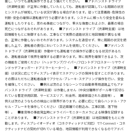
握し、いつでも運転操作できるよう備えてください。 ■アドバンスト ドライブ
（渋滞時支援）が正常に作動していたとしても、運転者が認識している周囲の状況
とシステムが検知している状況が異なる場合があります。従って注意義務･危険性の
判断･安全の確保は運転者が行う必要があります。システムに頼ったり安全を委ねる
運転をしたりすると、思わぬ事故につながり、重大な傷害におよぶか、最悪の場合
死亡につながるおそれがあります。 ■アドバンスト ドライブ（渋滞時支援）は地
図情報をもとに制御するため、工事などで実際の道路状況と地図情報が異なる場
合、正常に作動しないおそれがあります。システムを過信せず、常に周囲の状況を把
握した上で、運転者の責任においてシステムを使用してください。 ■アドバンス
ト ドライブ（渋滞時支援）作動中でも運転者での操作が必要となる状況があるた
め、運転者自身で視界を確保する必要があります。常に視界を確保できるよう、次
の機能をご使用ください（ヘッドランプ/ワイパー/フロントデフロスター･リヤウイ
ンドゥデフォッガー･ドアミラーヒーター）。 ■アドバンスト ドライブ（渋滞時支
援）は状況に応じてディスプレイ表示でステアリングの保持を促すことがあります。
その際はただちに運転者自身でアクセル･ブレーキ･ステアリング操作を行い、安全
を確保してください。 ■例えば次のようなシーンでは自動車専用道路上でもアド
バンスト ドライブ（渋滞時支援）は作動しません（中央分離帯がポール等で区切ら
れている暫定供用区間、サービスエリア、料金所、路線新設された道路等）。 ■
例えば次のようなものの検出には限界があります。必要に応じて自らハンドル・アク
セル・ブレーキを操作してください（至近距離での割込み、工事区間、落下物
等）。 ■衝突等の事故発生時にドライバーモニターカメラによる映像を記録する
ことがあります。 ■アドバンスト ドライブ（渋滞時支援）は地図情報をもとに作
動します。ディスプレイオーディオ（コネクティッドナビ対応）でT-Connect・コネ
クティッドナビの契約が切れている場合、地図情報が利用できなくなるのでアドバ