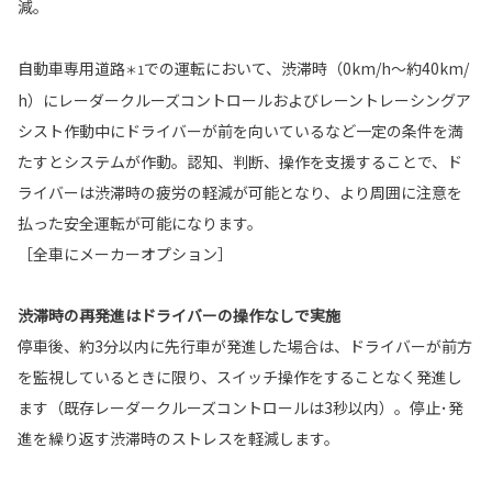
減。
自動車専用道路
での運転において、渋滞時（0km/h～約40km/
＊1
h）にレーダークルーズコントロールおよびレーントレーシングア
シスト作動中にドライバーが前を向いているなど一定の条件を満
たすとシステムが作動。認知、判断、操作を支援することで、ド
ライバーは渋滞時の疲労の軽減が可能となり、より周囲に注意を
払った安全運転が可能になります。
［全車にメーカーオプション］
渋滞時の再発進はドライバーの操作なしで実施
停車後、約3分以内に先行車が発進した場合は、ドライバーが前方
を監視しているときに限り、スイッチ操作をすることなく発進し
ます（既存レーダークルーズコントロールは3秒以内）。停止･発
進を繰り返す渋滞時のストレスを軽減します。