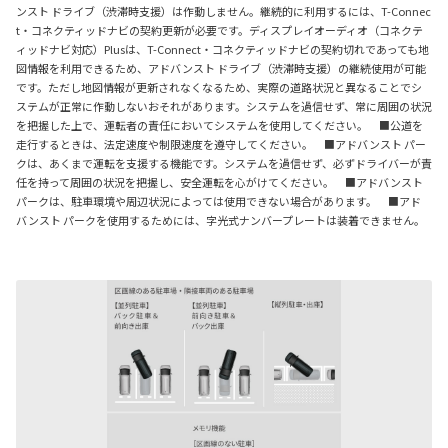
ンスト ドライブ（渋滞時支援）は作動しません。継続的に利用するには、T-Connec
t・コネクティッドナビの契約更新が必要です。ディスプレイオーディオ（コネクテ
ィッドナビ対応）Plusは、T-Connect・コネクティッドナビの契約切れであっても地
図情報を利用できるため、アドバンスト ドライブ（渋滞時支援）の継続使用が可能
です。ただし地図情報が更新されなくなるため、実際の道路状況と異なることでシ
ステムが正常に作動しないおそれがあります。システムを過信せず、常に周囲の状況
を把握した上で、運転者の責任においてシステムを使用してください。 ■公道を
走行するときは、法定速度や制限速度を遵守してください。 ■アドバンスト パー
クは、あくまで運転を支援する機能です。システムを過信せず、必ずドライバーが責
任を持って周囲の状況を把握し、安全運転を心がけてください。 ■アドバンスト
パークは、駐車環境や周辺状況によっては使用できない場合があります。 ■アド
バンスト パークを使用するためには、字光式ナンバープレートは装着できません。