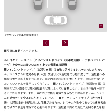
+
＜並列バック駐車の操作手順＞
■写真は作動イメージです。
⚠トヨタ チームメイト［アドバンスト ドライブ（渋滞時支援）・ アドバンスト パ
ーク］を安全にお使いいただく上での留意事項説明
■アドバンスト ドライブ（渋滞時支援）は自動で運転するシステムではありませ
ん。本システムは道路の形状･状態･交通状況や運転者の状態に応じて、運転者への
情報提供や運転支援を行います。常に周囲の状況を把握した上で、運転者の責任に
おいてシステムを使用してください。 ■アドバンスト ドライブ（渋滞時支援）は
周囲の状況･道路の状態･運転者の状態によっては作動しない、または作動を中断す
ることがあります。また、常に同じ性能を発揮できるものではありません。システ
ムを過信せず安全運転に努めてください。 ■アドバンスト ドライブ（渋滞時支
援）の認識性能･制御性能には限界があるため、システム作動中であっても運転者自
身の操作で安全を確保する必要があります。運転者は自らの責任で周囲の状況を把