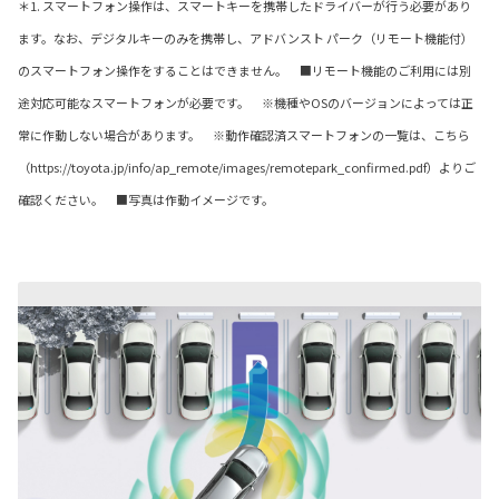
＊1. スマートフォン操作は、スマートキーを携帯したドライバーが行う必要があり
ます。なお、デジタルキーのみを携帯し、アドバンスト パーク（リモート機能付）
のスマートフォン操作をすることはできません。 ■リモート機能のご利用には別
途対応可能なスマートフォンが必要です。 ※機種やOSのバージョンによっては正
常に作動しない場合があります。 ※動作確認済スマートフォンの一覧は、こちら
（https://toyota.jp/info/ap_remote/images/remotepark_confirmed.pdf）よりご
確認ください。 ■写真は作動イメージです。