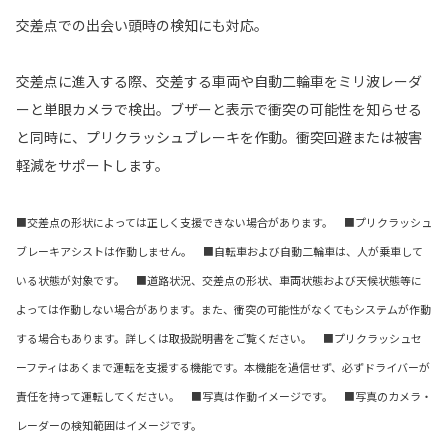
交差点での出会い頭時の検知にも対応。
交差点に進入する際、交差する車両や自動二輪車をミリ波レーダ
ーと単眼カメラで検出。ブザーと表示で衝突の可能性を知らせる
と同時に、プリクラッシュブレーキを作動。衝突回避または被害
軽減をサポートします。
■交差点の形状によっては正しく支援できない場合があります。 ■プリクラッシュ
ブレーキアシストは作動しません。 ■自転車および自動二輪車は、人が乗車して
いる状態が対象です。 ■道路状況、交差点の形状、車両状態および天候状態等に
よっては作動しない場合があります。また、衝突の可能性がなくてもシステムが作動
する場合もあります。詳しくは取扱説明書をご覧ください。 ■プリクラッシュセ
ーフティはあくまで運転を支援する機能です。本機能を過信せず、必ずドライバーが
責任を持って運転してください。 ■写真は作動イメージです。 ■写真のカメラ・
レーダーの検知範囲はイメージです。