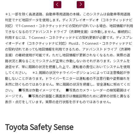
＊1. 一部を除く高速道路、自動車専用道路の本線。このシステムは自動車専用道路
判定でナビ地図データを使用します。ディスプレイオーディオ（コネクティッドナビ
対応）でT-Connect・コネクティッドナビの契約が切れている場合、地図情報が利用
できなくなるのでアドバンスト ドライブ（渋滞時支援）は作動しません。継続的に
利用するには、T-Connect・コネクティッドナビの契約更新が必要です。ディスプレ
イオーディオ（コネクティッドナビ対応）Plusは、T-Connect・コネクティッドナビ
の契約切れであっても地図情報を利用できるため、アドバンスト ドライブ（渋滞時
支援）の継続使用が可能です。ただし地図情報が更新されなくなるため、実際の道
路状況と異なることでシステムが正常に作動しないおそれがあります。システムを
過信せず、常に周囲の状況を把握した上で、運転者の責任においてシステムを使用
してください。 ＊2. 周囲の状況やドライバーポジションによっては注意喚起が作
動しないことがあります。ドライバーモニターは運転者の不注意行動や姿勢崩れを
未然に防ぐものではありません。常に周囲の状況を把握し、安全運転に努めてくだ
さい。 ■写真は作動イメージです。 ■写真のカメラ・レーダーの検知範囲はイ
メージです。 ■写真の計器盤と画面表示は機能説明のために通常の状態と異なる
表示・点灯をしています。実際の走行状態を示すものではありません。
Toyota Safety Sense