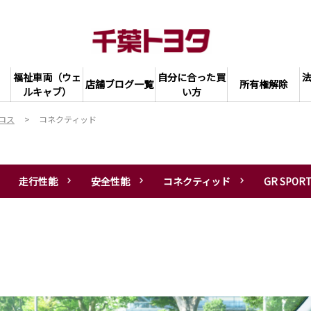
福祉車両（ウェ
自分に合った買
店舗ブログ一覧
所有権解除
ルキャブ）
い方
ロス
コネクティッド
走行性能
安全性能
コネクティッド
GR SPOR