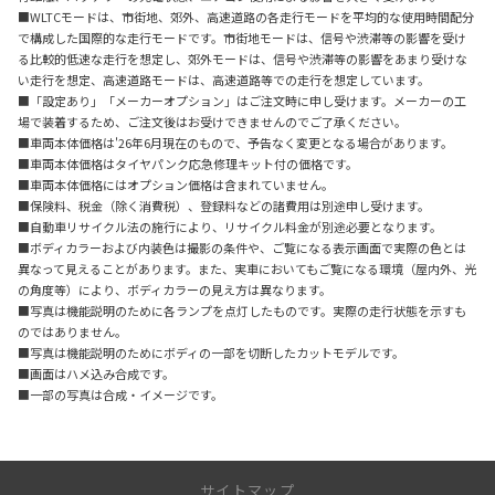
■WLTCモードは、市街地、郊外、高速道路の各走行モードを平均的な使用時間配分
で構成した国際的な走行モードです。市街地モードは、信号や渋滞等の影響を受け
る比較的低速な走行を想定し、郊外モードは、信号や渋滞等の影響をあまり受けな
い走行を想定、高速道路モードは、高速道路等での走行を想定しています。
■「設定あり」「メーカーオプション」はご注文時に申し受けます。メーカーの工
場で装着するため、ご注文後はお受けできませんのでご了承ください。
■車両本体価格は'26年6月現在のもので、予告なく変更となる場合があります。
■車両本体価格はタイヤパンク応急修理キット付の価格です。
■車両本体価格にはオプション価格は含まれていません。
■保険料、税金（除く消費税）、登録料などの諸費用は別途申し受けます。
■自動車リサイクル法の施行により、リサイクル料金が別途必要となります。
■ボディカラーおよび内装色は撮影の条件や、ご覧になる表示画面で実際の色とは
異なって見えることがあります。また、実車においてもご覧になる環境（屋内外、光
の角度等）により、ボディカラーの見え方は異なります。
■写真は機能説明のために各ランプを点灯したものです。実際の走行状態を示すも
のではありません。
■写真は機能説明のためにボディの一部を切断したカットモデルです。
■画面はハメ込み合成です。
■一部の写真は合成・イメージです。
サイトマップ