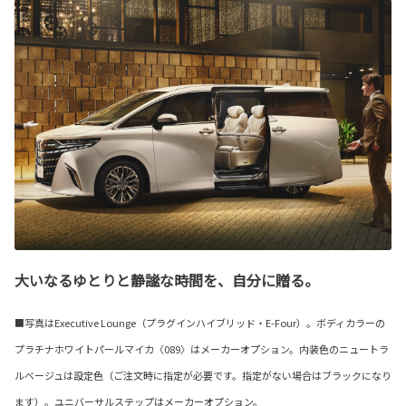
大いなるゆとりと静謐な時間を、自分に贈る。
■写真はExecutive Lounge（プラグインハイブリッド・E-Four）。ボディカラーの
プラチナホワイトパールマイカ〈089〉はメーカーオプション。内装色のニュートラ
ルベージュは設定色（ご注文時に指定が必要です。指定がない場合はブラックになり
ます）。ユニバーサルステップはメーカーオプション。