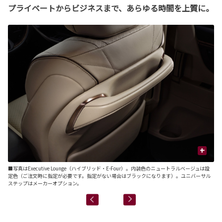
プライベートからビジネスまで、あらゆる時間を上質に。
+
設
■写真はExecutive Lounge（ハイブリッド・E-Four）。内装色のニュートラルベージュは設
■写
ル
定色（ご注文時に指定が必要です。指定がない場合はブラックになります）。ユニバーサル
定
ステップはメーカーオプション。
ス