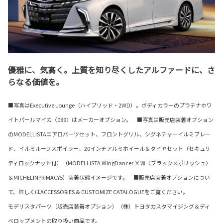
優雅に、気高く。上質を知り尽くしたアルファードに、さ
らなる価値を。
■写真はExecutive Lounge（ハイブリッド・2WD）。ボディカラーのプラチナホワ
イトパールマイカ〈089〉はメーカーオプション。 ■写真は販売店装着オプション
のMODELLISTAエアロパーツセット、フロントグリル、シグネチャーイルミブレー
ド、イルミルーフスポイラー、20インチアルミホイール＆タイヤセット（セキュリ
ティロックナット付）（MODELLISTA WingDancer ⅩⅦ〈ブラック×ポリッシュ〉
＆MICHELINPRIMACY5）装着状態イメージです。 ■販売店装着オプションについ
て、詳しくはACCESSORIES & CUSTOMIZE CATALOGUEをご覧ください。
モデリスタパーツ（販売店装着オプション）（株）トヨタカスタマイジング＆ディ
ベロップメントの取り扱い商品です。