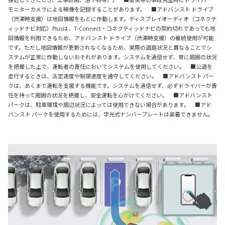
モニターカメラによる映像を記録することがあります。 ■アドバンスト ドライブ
（渋滞時支援）は地図情報をもとに作動します。ディスプレイオーディオ（コネクテ
ィッドナビ対応）Plusは、T-Connect・コネクティッドナビの契約切れであっても地
図情報を利用できるため、アドバンスト ドライブ（渋滞時支援）の継続使用が可能
です。ただし地図情報が更新されなくなるため、実際の道路状況と異なることでシ
ステムが正常に作動しないおそれがあります。システムを過信せず、常に周囲の状況
を把握した上で、運転者の責任においてシステムを使用してください。 ■公道を
走行するときは、法定速度や制限速度を遵守してください。 ■アドバンスト パー
クは、あくまで運転を支援する機能です。システムを過信せず、必ずドライバーが責
任を持って周囲の状況を把握し、安全運転を心がけてください。 ■アドバンスト
パークは、駐車環境や周辺状況によっては使用できない場合があります。 ■アド
バンスト パークを使用するためには、字光式ナンバープレートは装着できません。