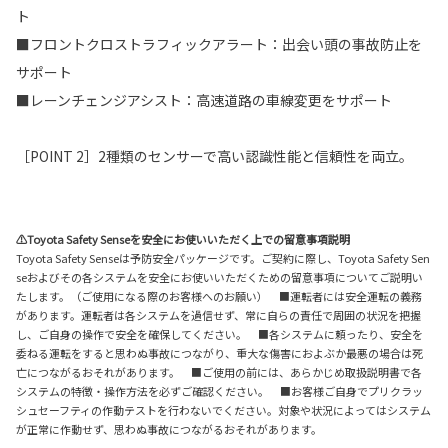
ト
■フロントクロストラフィックアラート：出会い頭の事故防止を
サポート
■レーンチェンジアシスト：高速道路の車線変更をサポート
［POINT 2］2種類のセンサーで高い認識性能と信頼性を両立。
⚠Toyota Safety Senseを安全にお使いいただく上での留意事項説明
Toyota Safety Senseは予防安全パッケージです。ご契約に際し、Toyota Safety Sen
seおよびその各システムを安全にお使いいただくための留意事項についてご説明い
たします。（ご使用になる際のお客様へのお願い） ■運転者には安全運転の義務
があります。運転者は各システムを過信せず、常に自らの責任で周囲の状況を把握
し、ご自身の操作で安全を確保してください。 ■各システムに頼ったり、安全を
委ねる運転をすると思わぬ事故につながり、重大な傷害におよぶか最悪の場合は死
亡につながるおそれがあります。 ■ご使用の前には、あらかじめ取扱説明書で各
システムの特徴・操作方法を必ずご確認ください。 ■お客様ご自身でプリクラッ
シュセーフティの作動テストを行わないでください。対象や状況によってはシステム
が正常に作動せず、思わぬ事故につながるおそれがあります。