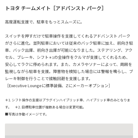
トヨタ チームメイト［アドバンスト パーク］
高度運転支援で、駐車をもっとスムーズに。
スイッチを押すだけで駐車操作を支援してくれるアドバンスト パーク
がさらに進化。並列駐車においては従来のバック駐車に加え、前向き駐
車、バック出庫、前向き出庫が可能になりました。ステアリング、アク
セル、ブレーキ、シフト
の全操作をクルマが支援してくれるため、
＊1
安心してラクに停められます。また、カメラやソナーによって、周囲を
監視しながら駐車を支援。障害物を検知した場合には警報を鳴らし、ブ
レーキ制御を行うことで接触回避を支援します。
［Executive Loungeに標準装備、Zにメーカーオプション］
＊1. シフト操作の支援はプラグインハイブリッド車、ハイブリッド車のみとなりま
す。 ＊2. 目標駐車位置が複数ある場合は変更可能。
■写真は作動イメージです。