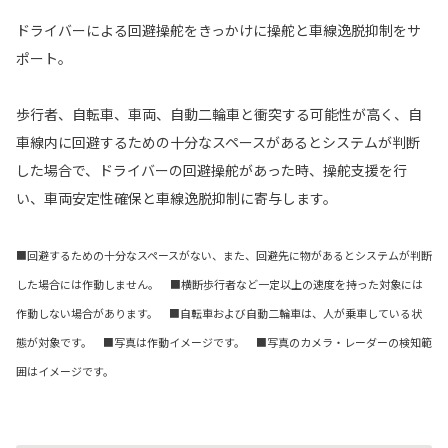
ドライバーによる回避操舵をきっかけに操舵と車線逸脱抑制をサ
ポート。
歩行者、自転車、車両、自動二輪車と衝突する可能性が高く、自
車線内に回避するための十分なスペースがあるとシステムが判断
した場合で、ドライバーの回避操舵があった時、操舵支援を行
い、車両安定性確保と車線逸脱抑制に寄与します。
■回避するための十分なスペースがない、また、回避先に物があるとシステムが判断
した場合には作動しません。 ■横断歩行者など一定以上の速度を持った対象には
作動しない場合があります。 ■自転車および自動二輪車は、人が乗車している状
態が対象です。 ■写真は作動イメージです。 ■写真のカメラ・レーダーの検知範
囲はイメージです。