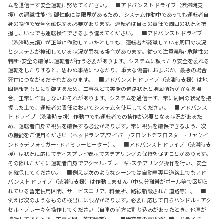
ムを過信せず安全運転に努めてください。 ■アドバンスト ドライブ（渋滞時支
援）の認識性能･制御性能には限界があるため、システム作動中であっても運転者自
身の操作で安全を確保する必要があります。運転者は自らの責任で周囲の状況を把
握し、いつでも運転操作できるよう備えてください。 ■アドバンスト ドライブ
（渋滞時支援）が正常に作動していたとしても、運転者が認識している周囲の状況
とシステムが検知している状況が異なる場合があります。従って注意義務･危険性の
判断･安全の確保は運転者が行う必要があります。システムに頼ったり安全を委ねる
運転をしたりすると、思わぬ事故につながり、重大な傷害におよぶか、最悪の場合
死亡につながるおそれがあります。 ■アドバンスト ドライブ（渋滞時支援）は地
図情報をもとに制御するため、工事などで実際の道路状況と地図情報が異なる場
合、正常に作動しないおそれがあります。システムを過信せず、常に周囲の状況を把
握した上で、運転者の責任においてシステムを使用してください。 ■アドバンス
ト ドライブ（渋滞時支援）作動中でも運転者での操作が必要となる状況があるた
め、運転者自身で視界を確保する必要があります。常に視界を確保できるよう、次
の機能をご使用ください（ヘッドランプ/ワイパー/フロントデフロスター･リヤウイ
ンドゥデフォッガー･ドアミラーヒーター）。 ■アドバンスト ドライブ（渋滞時支
援）は状況に応じてディスプレイ表示でステアリングの保持を促すことがあります。
その際はただちに運転者自身でアクセル･ブレーキ･ステアリング操作を行い、安全
を確保してください。 ■例えば次のようなシーンでは自動車専用道路上でもアド
バンスト ドライブ（渋滞時支援）は作動しません（中央分離帯がポール等で区切ら
れている暫定供用区間、サービスエリア、料金所、路線新設された道路等）。 ■
例えば次のようなものの検出には限界があります。必要に応じて自らハンドル・アク
セル・ブレーキを操作してください（自車の前方に割り込みがあったとき、他車が
接近してきたとき、工事区間、落下物等）。 ■衝突等の事故発生時にドライバー