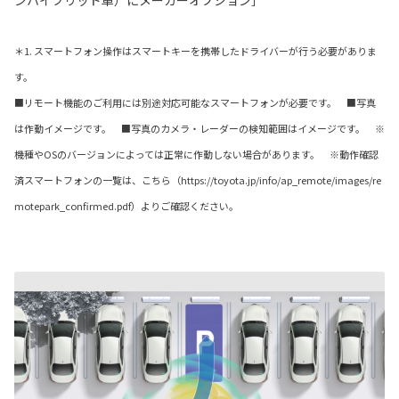
ンハイブリッド車）にメーカーオプション］
＊1. スマートフォン操作はスマートキーを携帯したドライバーが行う必要がありま
す。
■リモート機能のご利用には別途対応可能なスマートフォンが必要です。 ■写真
は作動イメージです。 ■写真のカメラ・レーダーの検知範囲はイメージです。 ※
機種やOSのバージョンによっては正常に作動しない場合があります。 ※動作確認
済スマートフォンの一覧は、こちら（https://toyota.jp/info/ap_remote/images/re
motepark_confirmed.pdf）よりご確認ください。