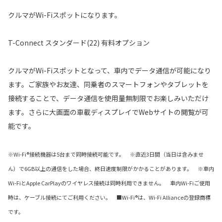
クルマがWi-Fiスポットになります。
T-Connect スタンダード(22) 有料オプション
クルマがWi-Fiスポットとなって、車内でデータ通信が可能になり
ます。ご家族やお友達、同乗者のスマートフォンやタブレットを
接続することで、データ通信を使用量無制限でお楽しみいただけ
ます。さらに大画面の車載ディスプレイでWebサイトの閲覧が可
能です。
※Wi-Fi®接続機器は5台まで同時接続可能です。 ※直近3日間（当日は含みませ
ん）で6GB以上の通信をした場合、終日速度制限がかかることがあります。 ※車内
Wi-FiとApple CarPlayのワイヤレス接続は同時利用できません。 車内Wi-Fiご使用
時は、ケーブル接続にてご利用ください。 ■Wi-Fi®は、Wi-Fi Allianceの登録商標
です。