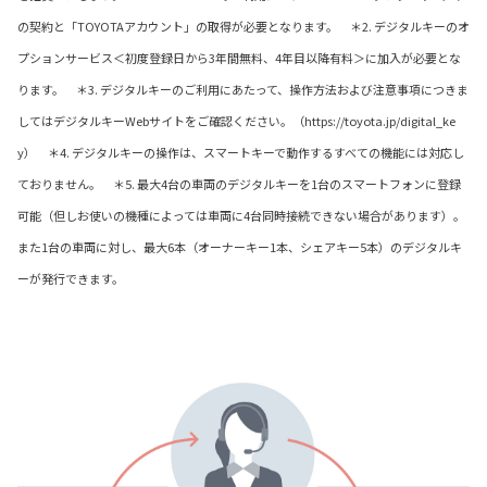
の契約と「TOYOTAアカウント」の取得が必要となります。 ＊2. デジタルキーのオ
プションサービス＜初度登録日から3年間無料、4年目以降有料＞に加入が必要とな
ります。 ＊3. デジタルキーのご利用にあたって、操作方法および注意事項につきま
してはデジタルキーWebサイトをご確認ください。（https://toyota.jp/digital_ke
y） ＊4. デジタルキーの操作は、スマートキーで動作するすべての機能には対応し
ておりません。 ＊5. 最大4台の車両のデジタルキーを1台のスマートフォンに登録
可能（但しお使いの機種によっては車両に4台同時接続できない場合があります）。
また1台の車両に対し、最大6本（オーナーキー1本、シェアキー5本）のデジタルキ
ーが発行できます。