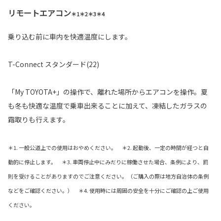
リモートエアコン
＊1＊2＊3＊4
乗り込む前に車内を快適温度にします。
T-Connect スタンダード(22)
「My TOYOTA+」の操作で、離れた場所からエアコンを操作。夏
も冬も快適な温度で乗車出来ることに加えて、凍結したガラスの
霜取りも行えます。
＊1. 一般公道上での使用はおやめください。 ＊2. 起動後、一定の時間が経つと自
動的に停止します。 ＊3. 車両停止中にみだりに稼働させた場合、条例により、罰
則を受けることがありますのでご注意ください。（ご購入の際は地方自治体の条例
などをご確認ください。） ＊4. 使用時には周囲の安全を十分にご確認の上ご使用
ください。