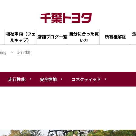
福祉車両（ウェ
自分に合った買
店舗ブログ一覧
所有権解除
ルキャブ）
い方
ring
走行性能
走行性能
安全性能
コネクティッド