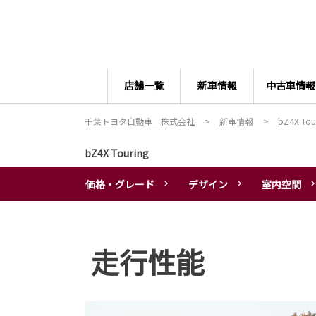
店舗一覧
新車情報
中古車情報
千葉トヨタ自動車 株式会社
新車情報
bZ4X Tou
bZ4X Touring
価格・グレード
デザイン
室内空間
走行性能