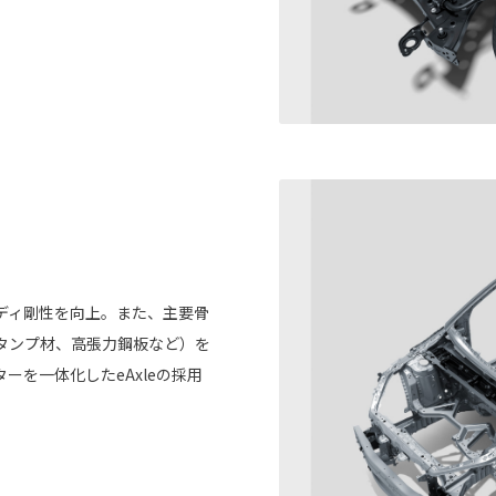
ディ剛性を向上。また、主要骨
タンプ材、高張力鋼板など）を
を一体化したeAxleの採用