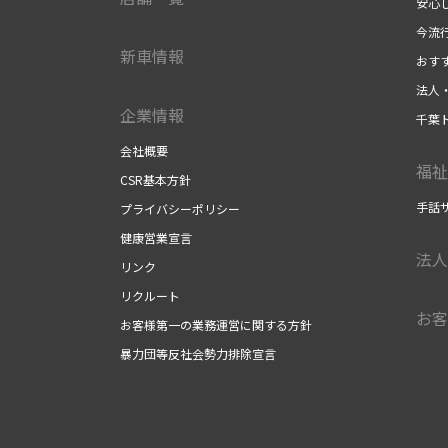
安心
今流
新車情報
おす
法人
企業情報
千葉
会社概要
福祉
CSR基本方針
手話
プライバシーポリシー
健康営業宣言
法人
リンク
リクルート
お客
お客様第一の業務運営に関する方針
暴力団等反社会勢力排除宣言