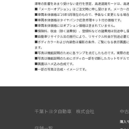
滞等の影響をあまり受けない走行を想定、高速道路モードは、高
■「メーカーオプション」はご注文時に申し受けます。メーカー
■車両本体価格は'25年5月現在のもので、予告なく変更となる場
■車両本体価格はタイヤパンク応急修理キット付の価格です。
■車両本体価格にはオプション価格は含まれていません。
■保険料、税金（除く消費税）、登録料などの諸費用は別途申し
■自動車リサイクル法の施行により、リサイクル料金が別途必要
■ボディカラーおよび内装色は撮影の条件、ご覧になる表示画面
ます。
■写真は機能説明のために各ランプを点灯したものです。実際の
■写真は機能説明のためにボディの一部を切断したカットモデル
■画面はハメ込み合成です。
■一部の写真は合成・イメージです。
千葉トヨタ自動車 株式会社
中古
購入
店舗一覧