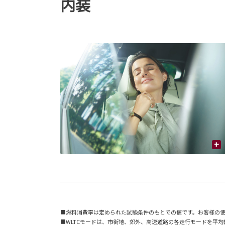
内装
+
■燃料消費率は定められた試験条件のもとでの値です。お客様の
■WLTCモードは、市街地、郊外、高速道路の各走行モードを平