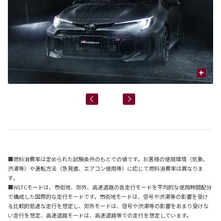
+
■燃料消費率は定められた試験条件のもとでの値です。お客様の使用環境（気象、
渋滞等）や運転方法（急発進、エアコン使用等）に応じて燃料消費率は異なりま
す。
■WLTCモードは、市街地、郊外、高速道路の各走行モードを平均的な使用時間配分
で構成した国際的な走行モードです。市街地モードは、信号や渋滞等の影響を受け
る比較的低速な走行を想定し、郊外モードは、信号や渋滞等の影響をあまり受けな
い走行を想定、高速道路モードは、高速道路等での走行を想定しています。