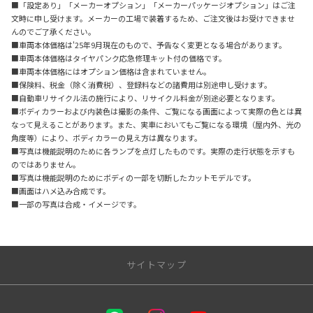
■「設定あり」「メーカーオプション」「メーカーパッケージオプション」はご注
文時に申し受けます。メーカーの工場で装着するため、ご注文後はお受けできませ
んのでご了承ください。
■車両本体価格は'25年9月現在のもので、予告なく変更となる場合があります。
■車両本体価格はタイヤパンク応急修理キット付の価格です。
■車両本体価格にはオプション価格は含まれていません。
■保険料、税金（除く消費税）、登録料などの諸費用は別途申し受けます。
■自動車リサイクル法の施行により、リサイクル料金が別途必要となります。
■ボディカラーおよび内装色は撮影の条件、ご覧になる画面によって実際の色とは異
なって見えることがあります。また、実車においてもご覧になる環境（屋内外、光の
角度等）により、ボディカラーの見え方は異なります。
■写真は機能説明のために各ランプを点灯したものです。実際の走行状態を示すも
のではありません。
■写真は機能説明のためにボディの一部を切断したカットモデルです。
■画面はハメ込み合成です。
■一部の写真は合成・イメージです。
サイトマップ