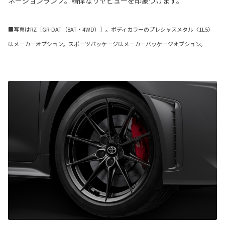
ネーションランプ。精悍なリヤビューを印象づけます。
■写真はRZ［GR-DAT（8AT・4WD）］。ボディカラーのプレシャスメタル〈1L5〉
はメーカーオプション。スポーツパッケージはメーカーパッケージオプション。