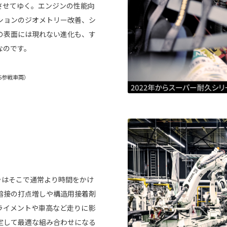
させてゆく。エンジンの性能向
ションのジオメトリー改善、シ
の表面には現れない進化も、す
なのです。
025参戦車両）
ローラはそこで通常より時間をかけ
溶接の打点増しや構造用接着剤
ライメントや車高など走りに影
定して最適な組み合わせになる