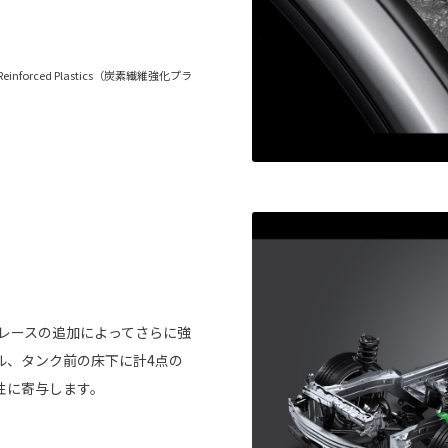
r Reinforced Plastics（炭素繊維強化プラ
、ブレースの追加によってさらに強
ル、タンク前の床下に計4点の
性に寄与します。