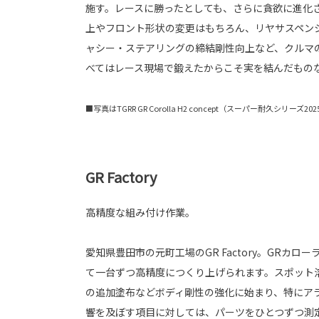
施す。レースに勝ったとしても、さらに貪欲に進化
上やフロント形状の変更はもちろん、リヤサスペン
ャシー・ステアリングの締結剛性向上など、クルマ
べてはレース現場で鍛えたからこそ実を結んだもの
■写真はTGRR GR Corolla H2 concept（スーパー耐久シリーズ2
GR Factory
高精度な組み付け作業。
愛知県豊田市の元町工場のGR Factory。GRカ
て一台ずつ高精度につくり上げられます。スポット
の追加塗布などボディ剛性の強化に始まり、特にア
響を及ぼす項目に対しては、パーツをひとつずつ測