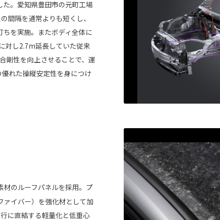
した。愛知県豊田市の元町工場
接打点の間隔を通常よりも短くし、
し打ちを実施。またボディ全体に
に対し2.7m延長していた従来
結合剛性を向上させることで、運
の優れた操縦安定性を身につけ
素材のルーフパネルを採用。プ
ファイバー）を強化材として加
走行に直結する軽量化と低重心