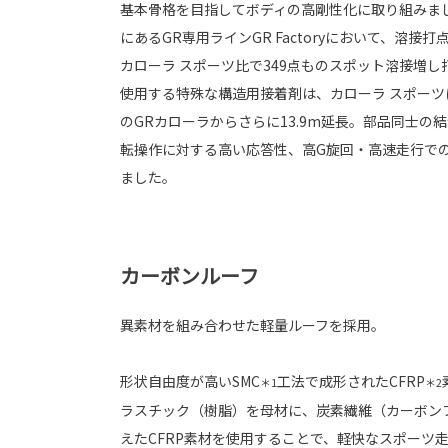
基本骨格を目指してボディの高剛性化に取り組みま
にあるGR専用ラインGR Factoryにおいて、溶
カローラ スポーツ比で349点ものスポット溶接増
使用する特殊な構造用接着剤は、カローラ スポーツ
のGRカローラからさらに13.9m延長。部品同士の
転操作に対する高い応答性、高G旋回・高速走行で
ました。
カーボンルーフ
異素材を組み合わせた軽量ルーフを採用。
形状自由度が高いSMC
工法で成形されたCFRP
＊1
＊2
ラスチック（樹脂）を母材に、炭素繊維（カーボン
えたCFRP素材を使用することで、軽快なスポーツ