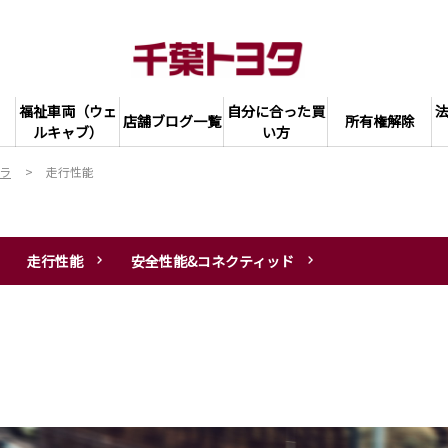
福祉車両（ウェ
自分に合った買
店舗ブログ一覧
所有権解除
ルキャブ）
い方
ーラ
走行性能
走行性能
安全性能&コネクティッド