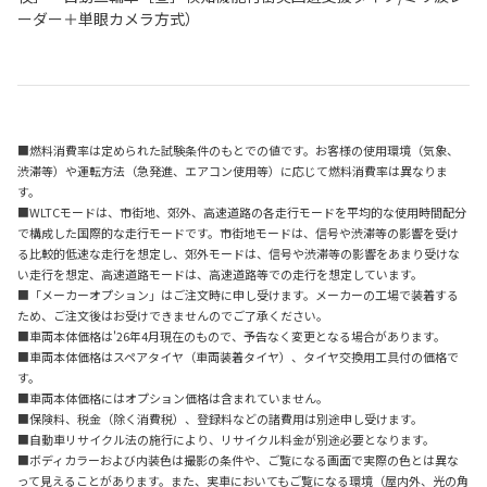
ーダー＋単眼カメラ方式）
■燃料消費率は定められた試験条件のもとでの値です。お客様の使用環境（気象、
渋滞等）や運転方法（急発進、エアコン使用等）に応じて燃料消費率は異なりま
す。
■WLTCモードは、市街地、郊外、高速道路の各走行モードを平均的な使用時間配分
で構成した国際的な走行モードです。市街地モードは、信号や渋滞等の影響を受け
る比較的低速な走行を想定し、郊外モードは、信号や渋滞等の影響をあまり受けな
い走行を想定、高速道路モードは、高速道路等での走行を想定しています。
■「メーカーオプション」はご注文時に申し受けます。メーカーの工場で装着する
ため、ご注文後はお受けできませんのでご了承ください。
■車両本体価格は'26年4月現在のもので、予告なく変更となる場合があります。
■車両本体価格はスペアタイヤ（車両装着タイヤ）、タイヤ交換用工具付の価格で
す。
■車両本体価格にはオプション価格は含まれていません。
■保険料、税金（除く消費税）、登録料などの諸費用は別途申し受けます。
■自動車リサイクル法の施行により、リサイクル料金が別途必要となります。
■ボディカラーおよび内装色は撮影の条件や、ご覧になる画面で実際の色とは異な
って見えることがあります。また、実車においてもご覧になる環境（屋内外、光の角