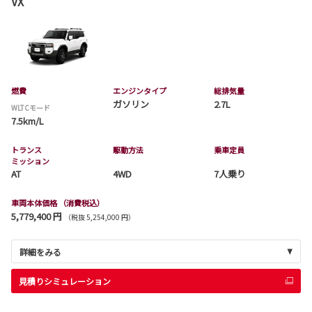
VX
燃費
エンジンタイプ
総排気量
ガソリン
2.7L
WLTCモード
7.5km/L
トランス
駆動方法
乗車定員
ミッション
AT
4WD
7人乗り
車両本体価格
（消費税込）
5,779,400 円
（税抜 5,254,000 円）
詳細をみる
見積りシミュレーション