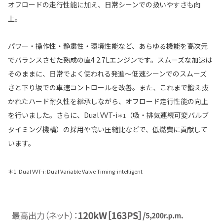
オフロードの走行性能に加え、日常シーンでの扱いやすさも向
上。
パワー・操作性・静粛性・環境性能など、あらゆる機能を高次元
でバランスさせた熟成の直4 2.7Lエンジンです。スムーズな加速は
そのままに、日常でよく使われる発進〜低速シーンでのスムーズ
さと下り坂での車速コントロールを改善。また、これまで鍛え抜
かれたハード耐久性を継承しながら、オフロード走行性能の向上
を行いました。さらに、Dual VVT-i
（吸・排気連続可変バルブ
＊1
タイミング機構）の採用や高い圧縮比などで、低燃費に貢献して
います。
＊1. Dual VVT-i: Dual Variable Valve Timing-intelligent