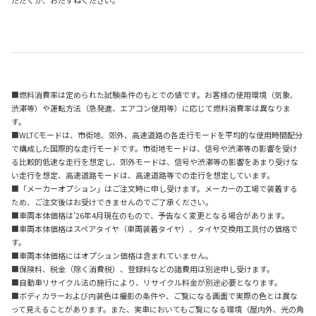
ただくか、おたずねください。
■燃料消費率は定められた試験条件のもとでの値です。お客様の使用環境（気象、
渋滞等）や運転方法（急発進、エアコン使用等）に応じて燃料消費率は異なりま
す。
■WLTCモードは、市街地、郊外、高速道路の各走行モードを平均的な使用時間配分
で構成した国際的な走行モードです。市街地モードは、信号や渋滞等の影響を受け
る比較的低速な走行を想定し、郊外モードは、信号や渋滞等の影響をあまり受けな
い走行を想定、高速道路モードは、高速道路等での走行を想定しています。
■「メーカーオプション」はご注文時に申し受けます。メーカーの工場で装着する
ため、ご注文後はお受けできませんのでご了承ください。
■車両本体価格は'26年4月現在のもので、予告なく変更となる場合があります。
■車両本体価格はスペアタイヤ（車両装着タイヤ）、タイヤ交換用工具付の価格で
す。
■車両本体価格にはオプション価格は含まれていません。
■保険料、税金（除く消費税）、登録料などの諸費用は別途申し受けます。
■自動車リサイクル法の施行により、リサイクル料金が別途必要となります。
■ボディカラーおよび内装色は撮影の条件や、ご覧になる画面で実際の色とは異な
って見えることがあります。また、実車においてもご覧になる環境（屋内外、光の角