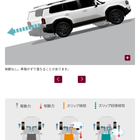
+
制御なし。車両がずり落ちることがあります。
制