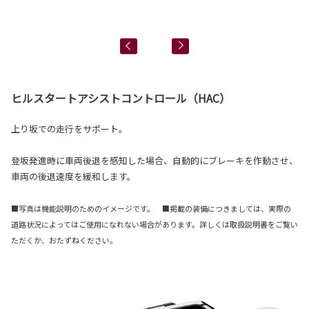
ト
■
■詳
ヒルスタートアシストコントロール（HAC）
上り坂での走行をサポート。
登坂発進時に車両後退を感知した場合、自動的にブレーキを作動させ、
車両の後退速度を緩和します。
■写真は機能説明のためのイメージです。 ■掲載の装備につきましては、実際の
道路状況によってはご使用になれない場合があります。詳しくは取扱説明書をご覧い
ただくか、おたずねください。